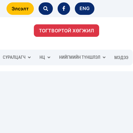
ENG
Элсэлт
ТОГТВОРТОЙ ХӨГЖИЛ
СУРАЛЦАГЧ
НӨӨЦ
НИЙГМИЙН ТҮНШЛЭЛ
МЭДЭЭ