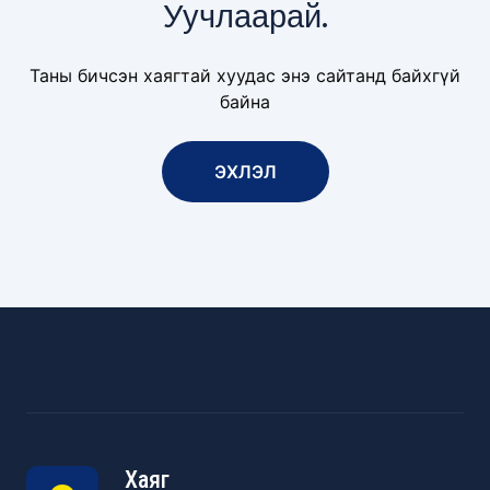
Уучлаарай.
Таны бичсэн хаягтай хуудас энэ сайтанд байхгүй
байна
ЭХЛЭЛ
Хаяг