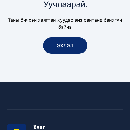
Уучлаарай.
Таны бичсэн хаягтай хуудас энэ сайтанд байхгүй
байна
ЭХЛЭЛ
Хаяг