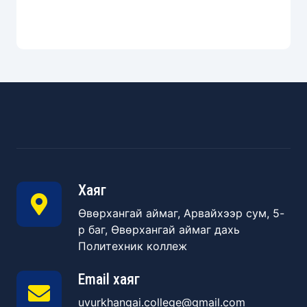
Хаяг
Өвөрхангай аймаг, Арвайхээр сум, 5-
р баг, Өвөрхангай аймаг дахь
Политехник коллеж
Email хаяг
uvurkhangai.college@gmail.com