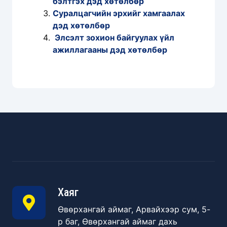
бэлтгэх дэд хөтөлбөр
Суралцагчийн эрхийг хамгаалах
дэд хөтөлбөр
Элсэлт зохион байгуулах үйл
ажиллагааны дэд хөтөлбөр
Хаяг
Өвөрхангай аймаг, Арвайхээр сум, 5-
р баг, Өвөрхангай аймаг дахь