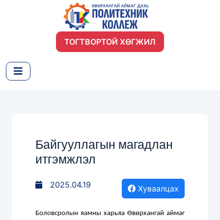
ТОГТВОРТОЙ ХӨГЖИЛ
Байгууллагын магадлан
итгэмжлэл
2025.04.19
Хуваалцах
Боловсролын яамны харьяа Өвөрхангай аймаг