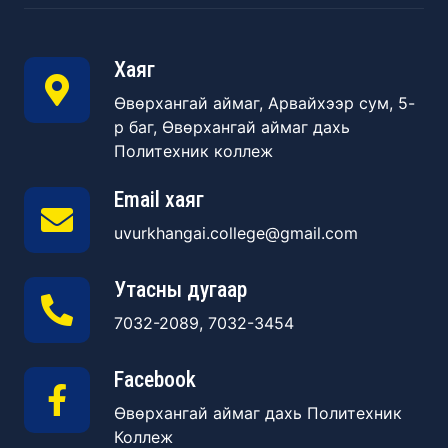
Хаяг
Өвөрхангай аймаг, Арвайхээр сум, 5-
р баг, Өвөрхангай аймаг дахь
Политехник коллеж
Email хаяг
uvurkhangai.college@gmail.com
Утасны дугаар
7032-2089, 7032-3454
Facebook
Өвөрхангай аймаг дахь Политехник
Коллеж