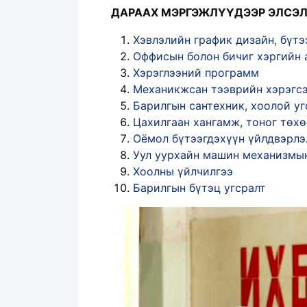
ДАРААХ МЭРГЭЖЛҮҮДЭЭР ЭЛСЭЛ
Хэвлэлийн график дизайн, бүтэ
Оффисын болон бичиг хэргийн
Хэрэглээний программ
Механикжсан тээврийн хэрэгсэ
Барилгын сантехник, хоолой уг
Цахилгаан хангамж, тоног төх
Оёмол бүтээгдэхүүн үйлдвэрлэ
Уул уурхайн машин механизмын
Хоолны үйлчилгээ
Барилгын бүтэц угсралт