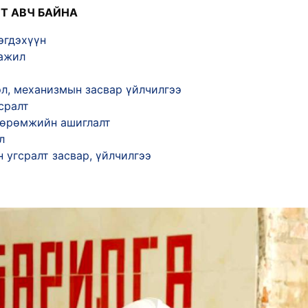
Т АВЧ БАЙНА
эгдэхүүн
 ажил
л, механизмын засвар үйлчилгээ
сралт
өөрөмжийн ашиглалт
л
 угсралт засвар, үйлчилгээ