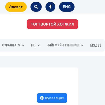
ENG
Элсэлт
ТОГТВОРТОЙ ХӨГЖИЛ
СУРАЛЦАГЧ
НӨӨЦ
НИЙГМИЙН ТҮНШЛЭЛ
МЭДЭЭ
Хуваалцах