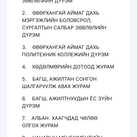
ЗӨВЛӨЛИЙН ДҮРЭМ
2. ӨВӨРХАНГАЙ АЙМАГ ДАХЬ
МЭРГЭЖЛИЙН БОЛОВСРОЛ,
СУРГАЛТЫН САЛБАР ЗӨВЛӨЛИЙН
ДҮРЭМ
3. ӨВӨРХАНГАЙ АЙМАГ ДАХЬ
ПОЛИТЕХНИК КОЛЛЕЖИЙН ДҮРЭМ
4. ХӨДӨЛМӨРИЙН ДОТООД ЖУРАМ
5. БАГШ, АЖИЛТАН СОНГОН
ШАЛГАРУУЛЖ АВАХ ЖУРАМ
6. БАГШ, АЖИЛТНУУДЫН ЁС ЗҮЙН
ДҮРЭМ
7. АЛБАН ХААГЧДАД ЧӨЛӨӨ
ОЛГОХ ЖУРАМ