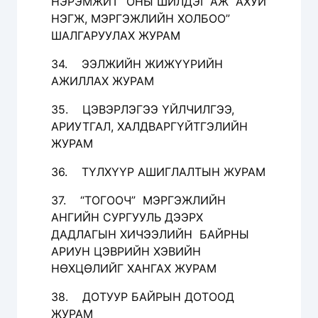
НЭРЭМЖИТ “ОНЫ ШИЛДЭГ АЖ АХУЙ
НЭГЖ, МЭРГЭЖЛИЙН ХОЛБОО”
ШАЛГАРУУЛАХ ЖУРАМ
34. ЭЭЛЖИЙН ЖИЖҮҮРИЙН
АЖИЛЛАХ ЖУРАМ
35. ЦЭВЭРЛЭГЭЭ ҮЙЛЧИЛГЭЭ,
АРИУТГАЛ, ХАЛДВАРГҮЙТГЭЛИЙН
ЖУРАМ
36. ТҮЛХҮҮР АШИГЛАЛТЫН ЖУРАМ
37. “ТОГООЧ” МЭРГЭЖЛИЙН
АНГИЙН СУРГУУЛЬ ДЭЭРХ
ДАДЛАГЫН ХИЧЭЭЛИЙН БАЙРНЫ
АРИУН ЦЭВРИЙН ХЭВИЙН
НӨХЦӨЛИЙГ ХАНГАХ ЖУРАМ
38. ДОТУУР БАЙРЫН ДОТООД
ЖУРАМ