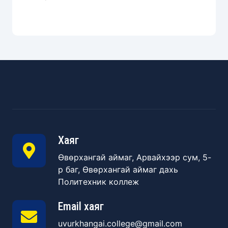
Хаяг
Өвөрхангай аймаг, Арвайхээр сум, 5-
р баг, Өвөрхангай аймаг дахь
Политехник коллеж
Email хаяг
uvurkhangai.college@gmail.com