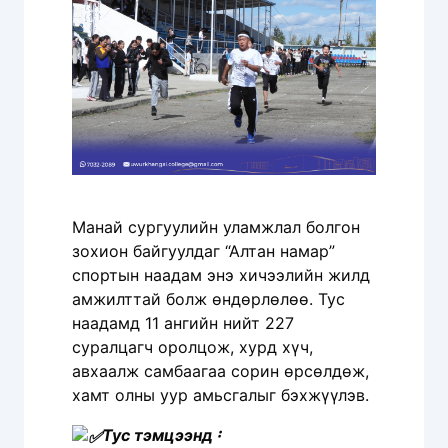
Манай сургуулийн уламжлал болгон
зохион байгуулдаг “Алтан намар”
спортын наадам энэ хичээлийн жилд
амжилттай болж өндөрлөлөө. Тус
наадамд 11 ангийн нийт 227
суралцагч оролцож, хурд хүч,
авхаалж самбаагаа сорин өрсөлдөж,
хамт олны уур амьсгалыг бэхжүүлэв.
Тус тэмцээнд᠄