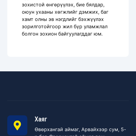
зохистой өнгөрүүлэх, бие бялдар,
оюун ухааны хөгжлийг дэмжих, баг
хамт олны эв нэгдлийг бэхжүүлэх
зорилготойгоор жил бүр уламжлал
болгон зохион байгуулагддаг юм.
Хаяг
Өвөрхангай аймаг, Арвайхээр сум, 5-