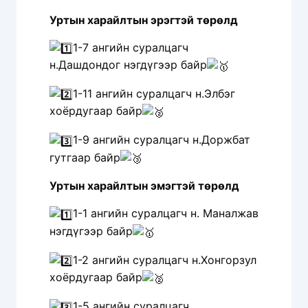
Уртын харайлтын эрэгтэй төрөлд
1-7 ангийн суралцагч
н.Дашдондог нэгдүгээр байр
1-11 ангийн суралцагч н.Элбэг
хоёрдугаар байр
1-9 ангийн суралцагч н.Доржбат
гутгаар байр
Уртын харайлтын эмэгтэй төрөлд
1-1 ангийн суралцагч н. Маналжав
нэгдүгээр байр
1-2 ангийн суралцагч н.Хонгорзул
хоёрдугаар байр
1-5 ангийн суралцагч