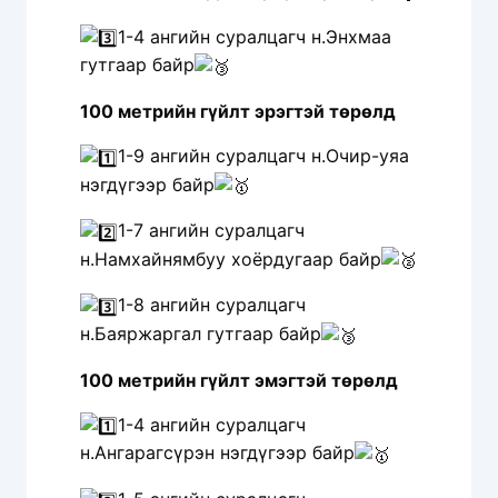
1-4 ангийн суралцагч н.Энхмаа
гутгаар байр
100 метрийн гүйлт эрэгтэй төрөлд
1-9 ангийн суралцагч н.Очир-уяа
нэгдүгээр байр
1-7 ангийн суралцагч
н.Намхайнямбуу хоёрдугаар байр
1-8 ангийн суралцагч
н.Баяржаргал гутгаар байр
100 метрийн гүйлт эмэгтэй төрөлд
1-4 ангийн суралцагч
н.Ангарагсүрэн нэгдүгээр байр