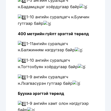
1-5 ангийн суралцагч
н.Бадамцэцэг хоёрдугаар байр
1-10 ангийн суралцагч н.Бумчин
гутгаар байр
400 метрийн гүйлт эрэгтэй төрөлд
1-11ангийн суралцагч
н.Балжинням нэгдүгээр байр
1-10 ангийн суралцагч
н.Тогтохбуян хоёрдугаар байр
1-9 ангийн суралцагч
н.Лхагвасүрэн гутгаар байр
Буухиа эрэгтэй төрөлд
1-9 ангийн хамт олон нэгдүгээр
байр