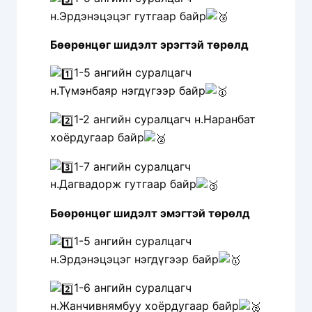
н.Эрдэнэцэцэг гутгаар байр
Бөөрөнцөг шидэлт эрэгтэй төрөлд
1-5 ангийн суралцагч
н.Түмэнбаяр нэгдүгээр байр
1-2 ангийн суралцагч н.Наранбат
хоёрдугаар байр
1-7 ангийн суралцагч
н.Дагвадорж гутгаар байр
Бөөрөнцөг шидэлт эмэгтэй төрөлд
1-5 ангийн суралцагч
н.Эрдэнэцэцэг нэгдүгээр байр
1-6 ангийн суралцагч
н.Жанчивнямбуу хоёрдугаар байр