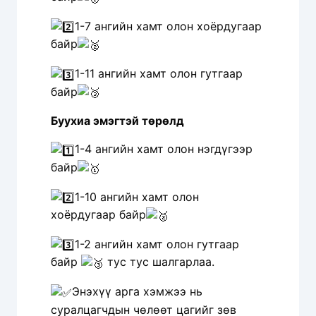
1-7 ангийн хамт олон хоёрдугаар
байр
1-11 ангийн хамт олон гутгаар
байр
Буухиа эмэгтэй төрөлд
1-4 ангийн хамт олон нэгдүгээр
байр
1-10 ангийн хамт олон
хоёрдугаар байр
1-2 ангийн хамт олон гутгаар
байр
тус тус шалгарлаа.
Энэхүү арга хэмжээ нь
суралцагчдын чөлөөт цагийг зөв