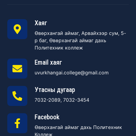
Хаяг
Өвөрхангай аймаг, Арвайхээр сум, 5-
р баг, Өвөрхангай аймаг дахь
Политехник коллеж
Email хаяг
uvurkhangai.college@gmail.com
Утасны дугаар
7032-2089, 7032-3454
Facebook
Өвөрхангай аймаг дахь Политехник
Коллеж