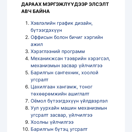
ДАРААХ МЭРГЭЖЛҮҮДЭЭР ЭЛСЭЛТ
АВЧ БАЙНА
Хэвлэлийн график дизайн,
бүтээгдэхүүн
Оффисын болон бичиг хэргийн
ажил
Хэрэглээний программ
Механикжсан тээврийн хэрэгсэл,
механизмын засвар үйлчилгээ
Барилгын сантехник, хоолой
угсралт
Цахилгаан хангамж, тоног
төхөөрөмжийн ашиглалт
Оёмол бүтээгдэхүүн үйлдвэрлэл
Уул уурхайн машин механизмын
угсралт засвар, үйлчилгээ
Хоолны үйлчилгээ
Барилгын бүтэц угсралт